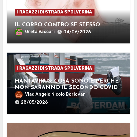
I RAGAZZI DI STRADA SPOLVERINA
IL CORPO CONTRO SÉ STESSO
Greta Vaccari
04/06/2026
I RAGAZZI DI STRADA SPOLVERINA
HANTAVIRUS: COSA SONO E PERCHÉ
NON SARANNO IL SECONDO COVID-
19
Vlad Angelo Nicolo Borlovan
28/05/2026