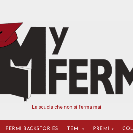
La scuola che non si ferma mai
FERMI BACKSTORIES
TEMI
PREMI
COL