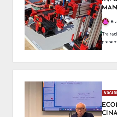
MAN
Ric
Tra racing car a guida autonoma e cani robot, Unimore
present
VOCI D
ECO
CIN