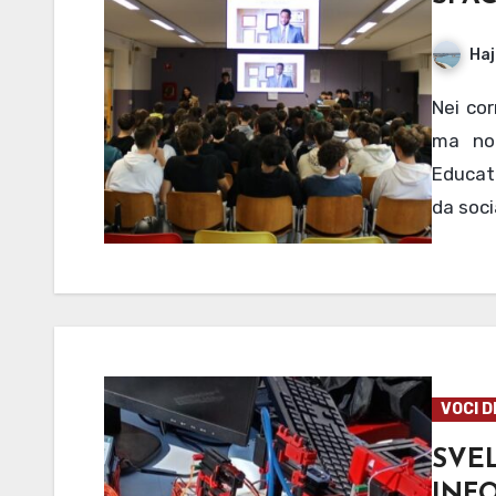
Haj
Nei corridoi compaiono volantini con messaggi shock,
ma non
Educati
da soci
VOCI D
SVEL
INF