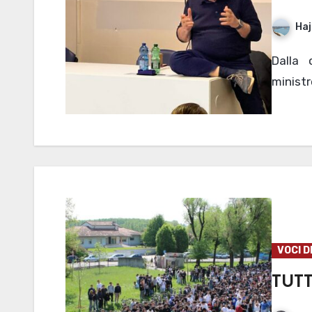
Haj
Dalla crescita globale alla forza dell’Europa: l'ex
ministr
VOCI D
TUTT