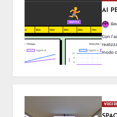
AI P
Gin
Con l'aiuto dell'AI, alcuni studenti di meccanica hanno
realizz
modo co
VOCI D
SPA