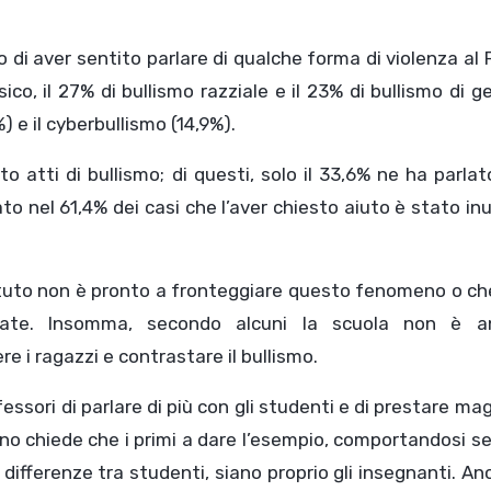
o di aver sentito parlare di qualche forma di violenza al 
isico, il 27% di bullismo razziale e il 23% di bullismo di g
 e il cyberbullismo (14,9%).
to atti di bullismo; di questi, solo il 33,6% ne ha parla
to nel 61,4% dei casi che l’aver chiesto aiuto è stato inu
stituto non è pronto a fronteggiare questo fenomeno o c
uate. Insomma, secondo alcuni la scuola non è a
e i ragazzi e contrastare il bullismo.
fessori di parlare di più con gli studenti e di prestare ma
uno chiede che i primi a dare l’esempio, comportandosi 
differenze tra studenti, siano proprio gli insegnanti. An