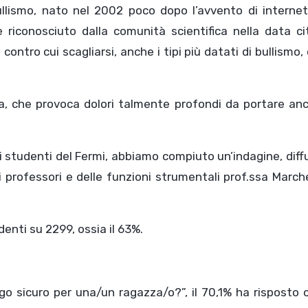
ullismo, nato nel 2002 poco dopo l’avvento di internet
 riconosciuto dalla comunità scientifica nella data ci
tro cui scagliarsi, anche i tipi più datati di bullismo
a, che provoca dolori talmente profondi da portare anc
i studenti del Fermi, abbiamo compiuto un’indagine, diff
i professori e delle funzioni strumentali prof.ssa March
enti su 2299, ossia il 63%.
o sicuro per una/un ragazza/o?”, il 70,1% ha risposto 