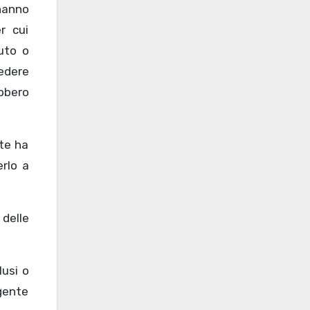
 hanno
r cui
tuto o
iedere
ebbero
rte ha
erlo a
 delle
lusi o
igente