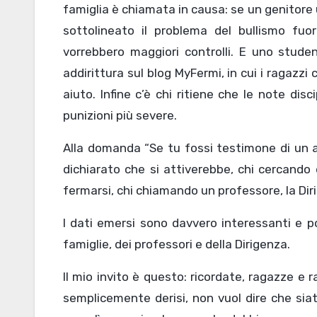
famiglia è chiamata in causa: se un genitore u
sottolineato il problema del bullismo fuor
vorrebbero maggiori controlli. E uno studen
addirittura sul blog MyFermi, in cui i ragaz
aiuto. Infine c’è chi ritiene che le note disc
punizioni più severe.
Alla domanda “Se tu fossi testimone di un at
dichiarato che si attiverebbe, chi cercando d
fermarsi, chi chiamando un professore, la Dir
I dati emersi sono davvero interessanti e po
famiglie, dei professori e della Dirigenza.
Il mio invito è questo:
ricordate, ragazze e ra
semplicemente derisi, non vuol dire che siate 