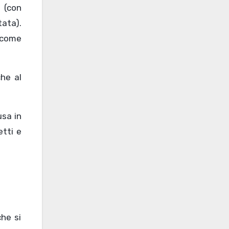
 (con
tata).
, come
he al
usa in
etti e
che si