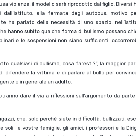
sa violenza, il modello sarà riprodotto dal figlio. Diversi
i dall’istituto, alla fermata degli autobus, motivo pe
te ha parlato della necessità di uno spazio, nell’isti
zi che hanno subito qualche forma di bullismo possano ch
iplinari e le sospensioni non siano sufficienti: occorrer
to qualsiasi di bullismo, cosa faresti?”, la maggior pa
i difendere la vittima e di parlare al bullo per convinc
igente o in generale un adulto.
tranno dare il via a riflessioni sull’argomento da parte
gazzi, che, solo perché siete in difficoltà, bullizzati, esc
soli: le vostre famiglie, gli amici, i professori e la Dir