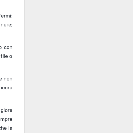
Fermi:
enere;
to con
tile o
he non
ncora
ggiore
sempre
che la