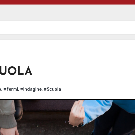
CUOLA
o
,
#fermi
,
#indagine
,
#Scuola