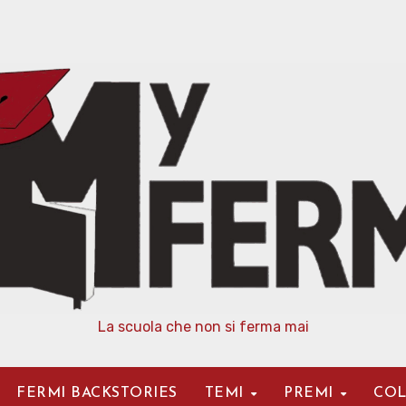
La scuola che non si ferma mai
FERMI BACKSTORIES
TEMI
PREMI
COL