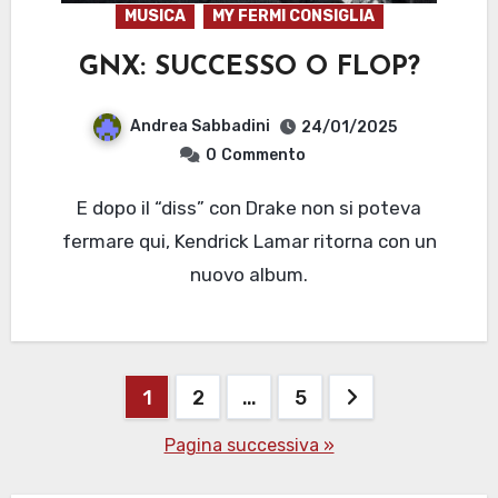
MUSICA
MY FERMI CONSIGLIA
GNX: SUCCESSO O FLOP?
Andrea Sabbadini
24/01/2025
0
Commento
E dopo il “diss” con Drake non si poteva
fermare qui, Kendrick Lamar ritorna con un
nuovo album.
Paginazione
1
2
…
5
degli
Pagina successiva »
articoli