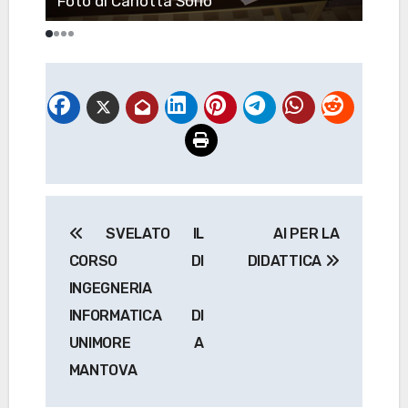
Foto di Carlotta Sorio
Foto
Navigazione
SVELATO IL
AI PER LA
articoli
CORSO DI
DIDATTICA
INGEGNERIA
INFORMATICA DI
UNIMORE A
MANTOVA