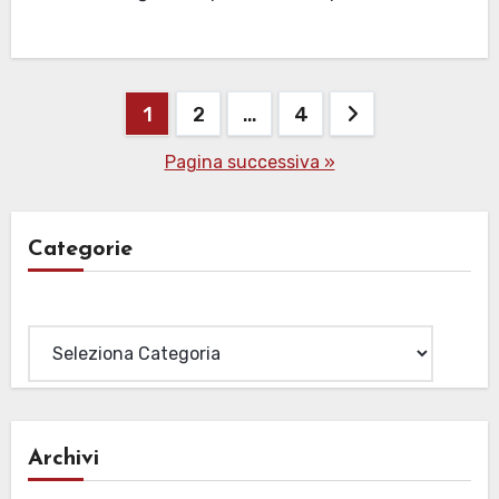
Paginazione
1
2
…
4
degli
Pagina successiva »
articoli
Categorie
Categorie
Archivi