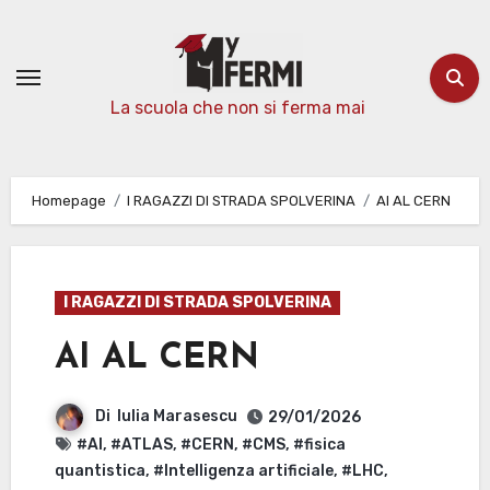
Passa
al
contenuto
La scuola che non si ferma mai
Homepage
I RAGAZZI DI STRADA SPOLVERINA
AI AL CERN
I RAGAZZI DI STRADA SPOLVERINA
AI AL CERN
Di
Iulia Marasescu
29/01/2026
#AI
,
#ATLAS
,
#CERN
,
#CMS
,
#fisica
quantistica
,
#Intelligenza artificiale
,
#LHC
,