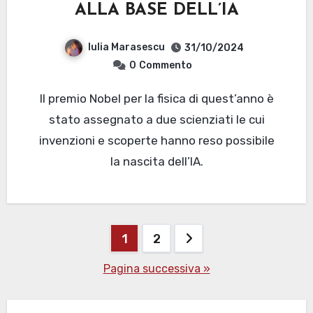
ALLA BASE DELL’IA
Iulia Marasescu
31/10/2024
0
Commento
Il premio Nobel per la fisica di quest’anno è
stato assegnato a due scienziati le cui
invenzioni e scoperte hanno reso possibile
la nascita dell’IA.
Paginazione
1
2
degli
Pagina successiva »
articoli