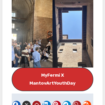
MyFermi X
MantovArtYouthDay