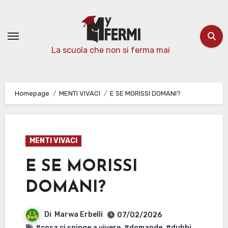
Passa
al
contenuto
La scuola che non si ferma mai
Homepage
MENTI VIVACI
E SE MORISSI DOMANI?
MENTI VIVACI
E SE MORISSI
DOMANI?
Di
Marwa Erbelli
07/02/2026
#cosa ci spinge a vivere
,
#domande
,
#dubbi
,