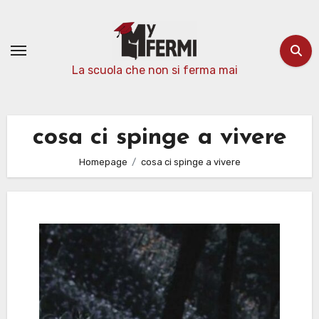
Passa
al
contenuto
La scuola che non si ferma mai
cosa ci spinge a vivere
Homepage
cosa ci spinge a vivere