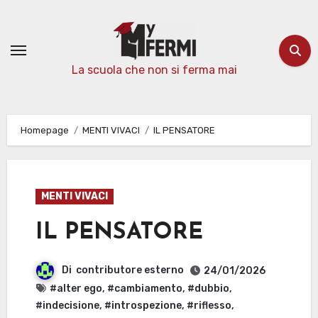
Passa
al
contenuto
La scuola che non si ferma mai
Homepage
MENTI VIVACI
IL PENSATORE
MENTI VIVACI
IL PENSATORE
Di
contributore esterno
24/01/2026
#alter ego
,
#cambiamento
,
#dubbio
,
#indecisione
,
#introspezione
,
#riflesso
,