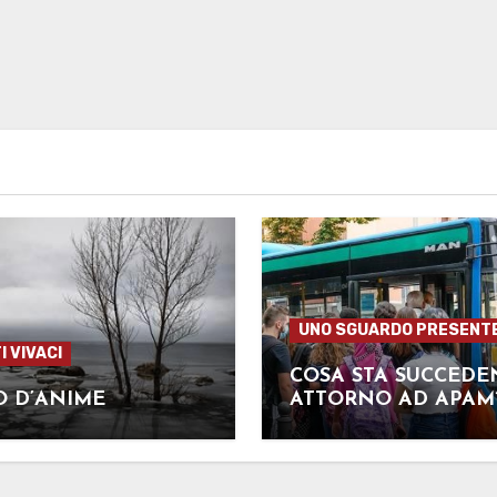
UNO SGUARDO PRESENT
I VIVACI
COSA STA SUCCED
O D’ANIME
ATTORNO AD APAM