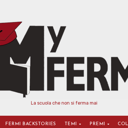
La scuola che non si ferma mai
FERMI BACKSTORIES
TEMI
PREMI
COL