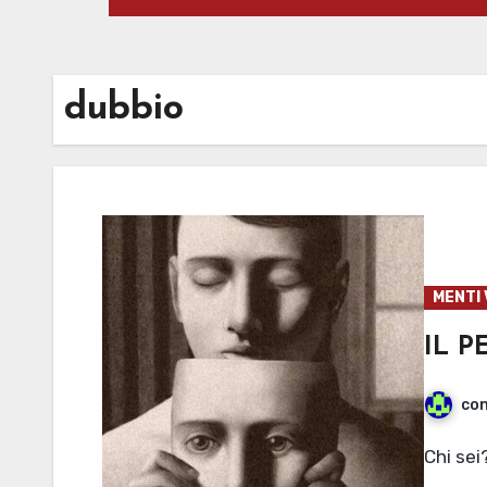
dubbio
MENTI 
IL 
con
Chi sei