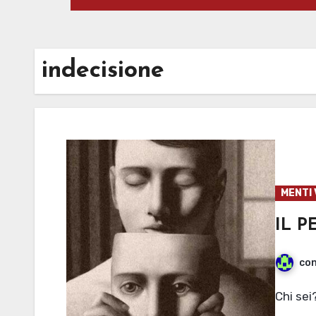
indecisione
MENTI 
IL 
con
Chi sei