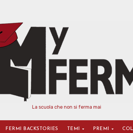
La scuola che non si ferma mai
FERMI BACKSTORIES
TEMI
PREMI
COL