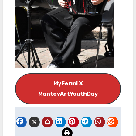
MyFermi X
MantovArtYouthDay