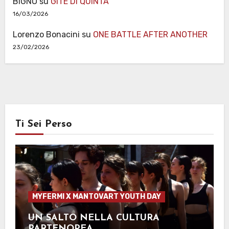
BIGNO
su
GITE DI QUINTA
16/03/2026
Lorenzo Bonacini
su
ONE BATTLE AFTER ANOTHER
23/02/2026
Ti Sei Perso
MYFERMI X MANTOVART YOUTH DAY
UN SALTO NELLA CULTURA
PARTENOPEA