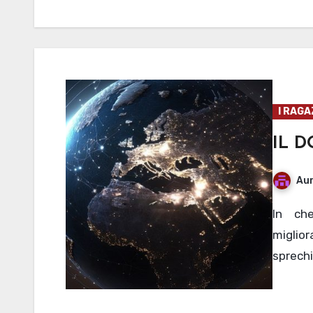
I RAGA
IL D
Aur
In che modo l’intelligenza artificiale, oltre che
miglio
sprechi