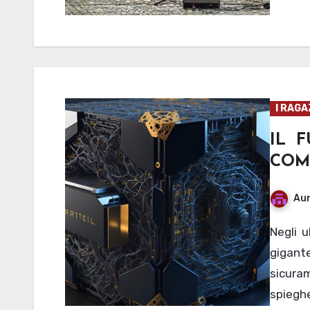
I RAGA
IL F
COM
Aur
Negli ultimi anni, la tecnologia sta facendo passi da
gigant
sicuram
spieghe