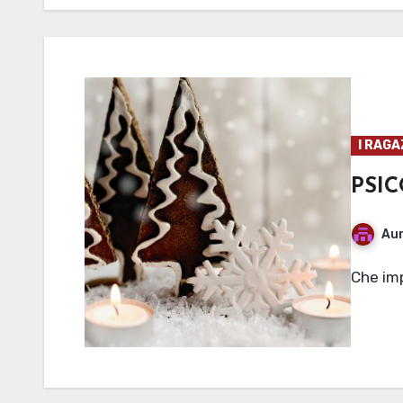
I RAGA
PSIC
Aur
Che im