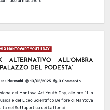
con l’uso di maschere.
MI X MANTOVART YOUTH DAY
K ALTERNATIVO ALL’OMBRA
 PALAZZO DEL PODESTA’
ora Moreschi
10/05/2025
0
Commento
sicale del Liceo Scientifico Belfiore di Mantova
ibita nel Sottoportico dei Lattonai