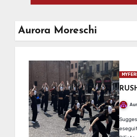
Aurora Moreschi
MYFER
RUSH
Aur
Suggestiva Coreografia di danza contemporanea
esegui