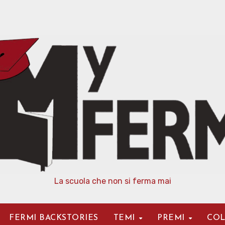
La scuola che non si ferma mai
FERMI BACKSTORIES
TEMI
PREMI
COL