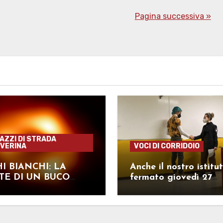
Pagina successiva »
GAZZI DI STRADA
VERINA
VOCI DI CORRIDOIO
I BIANCHI: LA
Anche il nostro istitut
E DI UN BUCO
fermato giovedì 27
O
gennaio