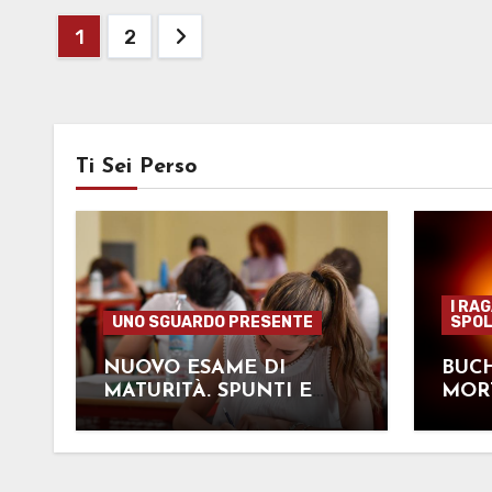
Paginazione
1
2
degli
articoli
Ti Sei Perso
I RA
UNO SGUARDO PRESENTE
SPOL
NUOVO ESAME DI
BUCH
MATURITÀ. SPUNTI E
MORT
OPINIONI PER UN
NER
FUTURO “SOLIDO”