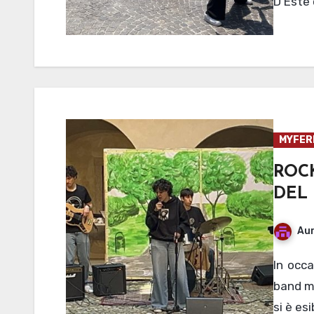
D’Este 
MYFER
ROC
DEL
Aur
In occasione del Mantova Art Youth Day, alle ore 11 la
band mu
si è es