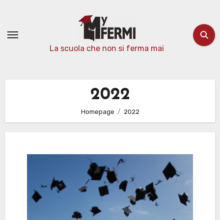
Passa
al
contenuto
La scuola che non si ferma mai
2022
Homepage
2022