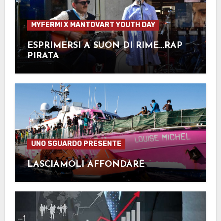
MYFERMI X MANTOVART YOUTH DAY
ESPRIMERSI A SUON DI RIME…RAP
PIRATA
UNO SGUARDO PRESENTE
LASCIAMOLI AFFONDARE