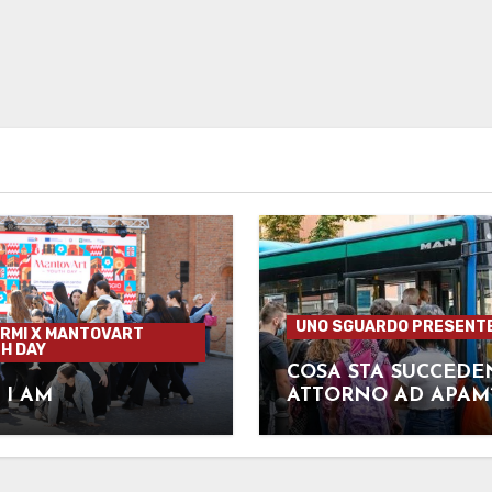
UNO SGUARDO PRESENT
RMI X MANTOVART
H DAY
COSA STA SUCCED
 I AM
ATTORNO AD APAM