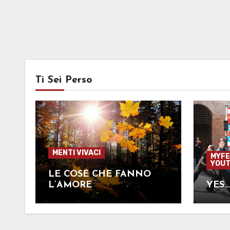
Ti Sei Perso
MENTI VIVACI
MYFE
YOUT
LE COSE CHE FANNO
L’AMORE
YES…