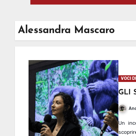
Alessandra Mascaro
VOCI D
GLI
And
Un incontro con l’etologa Alessandra Mascaro per
scoprir