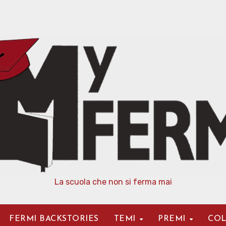
La scuola che non si ferma mai
FERMI BACKSTORIES
TEMI
PREMI
COL