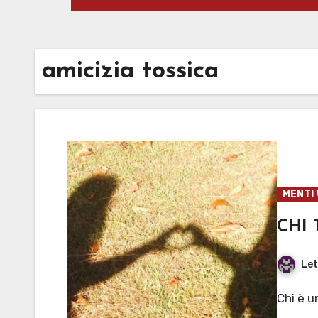
amicizia tossica
MENTI 
CHI
Let
Chi è 