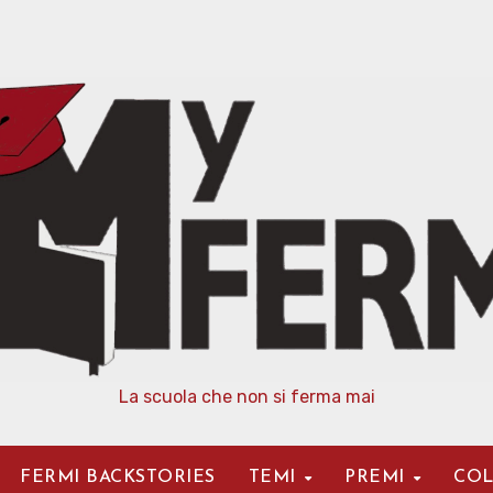
La scuola che non si ferma mai
FERMI BACKSTORIES
TEMI
PREMI
COL