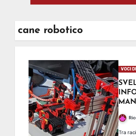
cane robotico
VOCI D
SVEL
INF
MAN
Ric
Tra racing car a guida autonoma e cani robot, Unimore