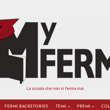
La scuola che non si ferma mai
FERMI BACKSTORIES
TEMI
PREMI
COL