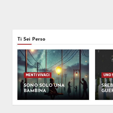
Ti Sei Perso
MENTI VIVACI
UNO 
SONO SOLO UNA
SREB
BAMBINA
GUE
NEI 