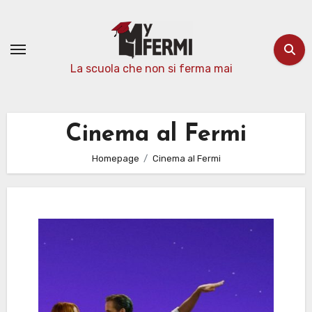
Passa
al
contenuto
La scuola che non si ferma mai
Cinema al Fermi
Homepage
Cinema al Fermi