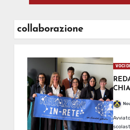
collaborazione
VOCI D
RE
CHIA
No
Avviato il progetto che vede coinvolte 15 redazioni
scola