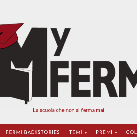
La scuola che non si ferma mai
FERMI BACKSTORIES
TEMI
PREMI
COL