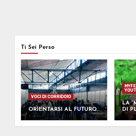
Ti Sei Perso
MYFE
YOUT
VOCI DI CORRIDOIO
LA “
ORIENTARSI AL FUTURO
DI P
COR