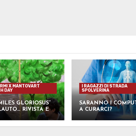
RMI X MANTOVART
I RAGAZZI DI STRADA
H DAY
SPOLVERINA
MILES GLORIOSUS”
SARANNO I COMPU
LAUTO… RIVISTA E
A CURARCI?
RETTA