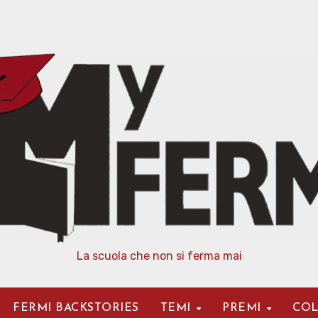
La scuola che non si ferma mai
FERMI BACKSTORIES
TEMI
PREMI
COL