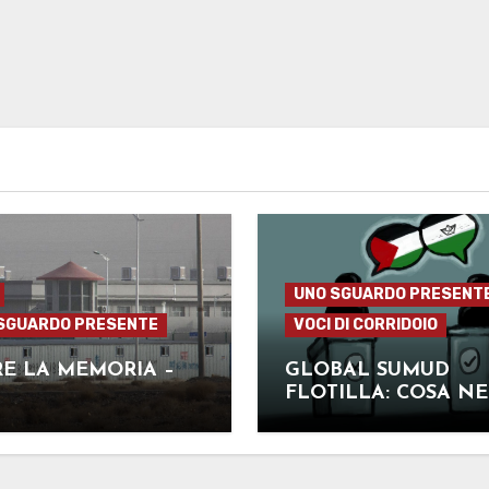
UNO SGUARDO PRESENT
SGUARDO PRESENTE
VOCI DI CORRIDOIO
E LA MEMORIA –
GLOBAL SUMUD
FLOTILLA: COSA NE
PENSA IL POPOLO 
FERMI?