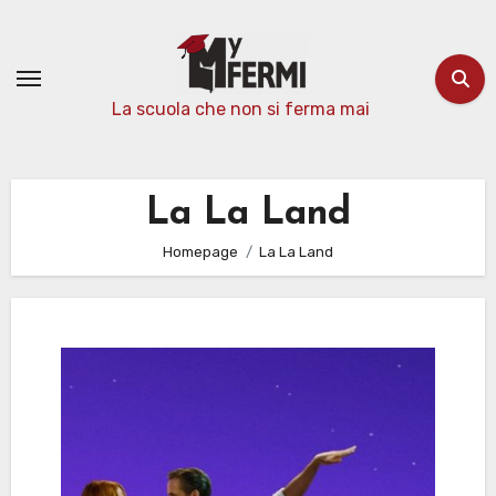
Passa
al
contenuto
La scuola che non si ferma mai
La La Land
Homepage
La La Land