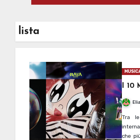
lista
MUSIC
I 10
Eli
Tra le varie uscite musicali di quest’anno, sia
interna
che pi