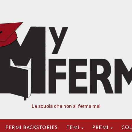
La scuola che non si ferma mai
FERMI BACKSTORIES
TEMI
PREMI
COL