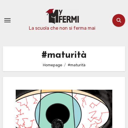
Passa
al
contenuto
La scuola che non si ferma mai
#maturità
Homepage
#maturità