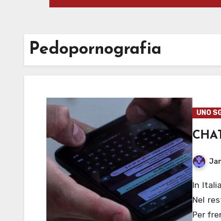
Pedopornografia
UNO S
CHAT
Jan
In Italia la pedopornografia miete sempre più vittime.
Nel res
Per fr