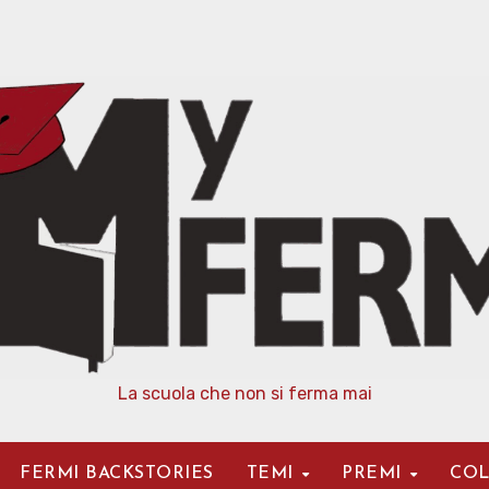
La scuola che non si ferma mai
FERMI BACKSTORIES
TEMI
PREMI
COL