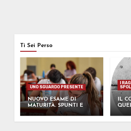
Ti Sei Perso
I RA
UNO SGUARDO PRESENTE
SPOL
NUOVO ESAME DI
IL C
MATURITÀ. SPUNTI E
QUEL
OPINIONI PER UN
ECCO
FUTURO “SOLIDO”