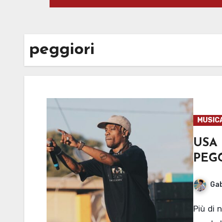
peggiori
MUSIC
USA 
PEGG
Gab
Più di novanta album usciti da gennaio ad ottobre. Ma