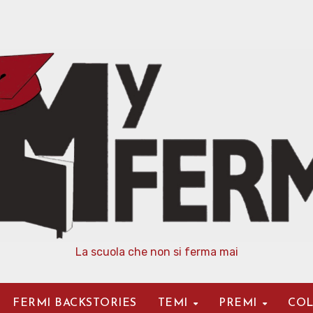
La scuola che non si ferma mai
FERMI BACKSTORIES
TEMI
PREMI
COL