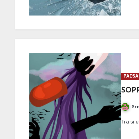
PAESAG
SOP
Gre
Tra si