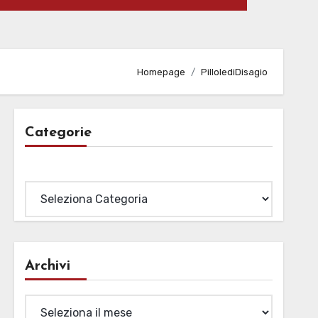
Homepage
PillolediDisagio
Categorie
Categorie
Archivi
Archivi