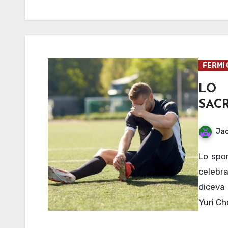
FERMI 
LO
SACR
Jac
Lo sport è spesso raccontato come trionfo, bellezza,
celebr
diceva 
Yuri Ch