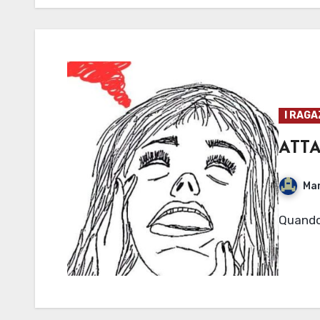
I RAGA
ATTA
Mar
Quand