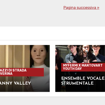
Pagina successiva »
MYFERMI X MANTOVART
YOUTH DAY
GAZZI DI STRADA
VERINA
ENSEMBLE VOCALE
ANNY VALLEY
STRUMENTALE
PROPOSTO DALL’ES