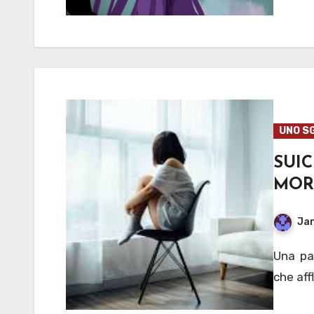
UNO S
SUI
MORT
Jan
Una panoramica sui gravi problemi di salute mentale
che affl