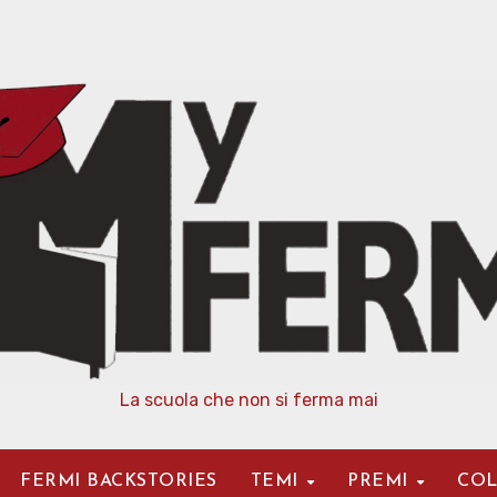
La scuola che non si ferma mai
FERMI BACKSTORIES
TEMI
PREMI
COL