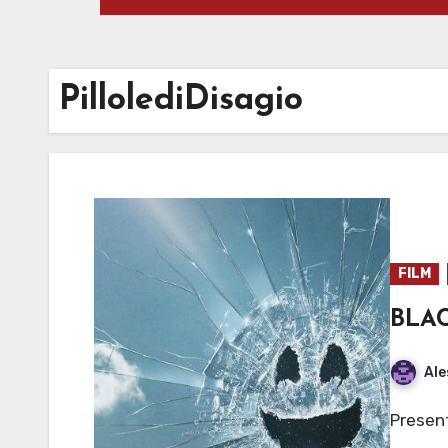
PillolediDisagio
FILM
BLA
Ale
Presen