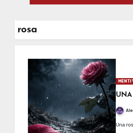
rosa
MENTI 
UNA
Ale
Una ro