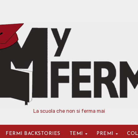
La scuola che non si ferma mai
FERMI BACKSTORIES
TEMI
PREMI
COL