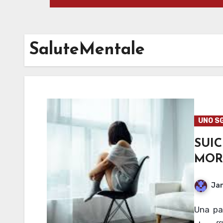
SaluteMentale
UNO S
SUI
MORT
Jan
Una panoramica sui gravi problemi di salute mentale