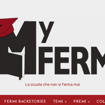
La scuola che non si ferma mai
FERMI BACKSTORIES
TEMI
PREMI
COL