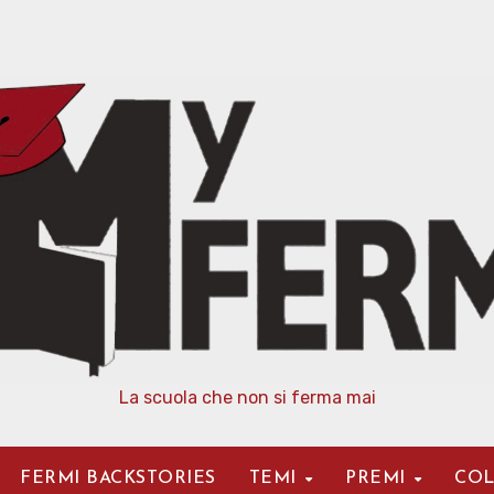
La scuola che non si ferma mai
FERMI BACKSTORIES
TEMI
PREMI
COL