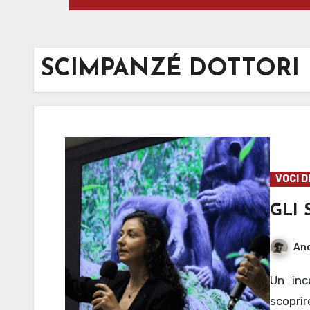
SCIMPANZÉ DOTTORI
VOCI D
GLI
And
Un incontro con l’etologa Alessandra Mascaro per
scoprir