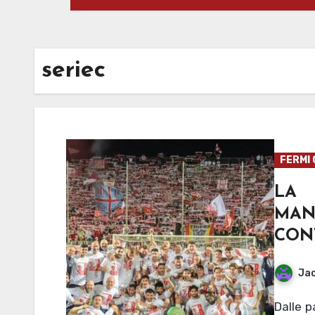
seriec
FERMI 
LA 
MAN
CON
Jac
Dalle parole del presidente Piccoli alla conquista delle