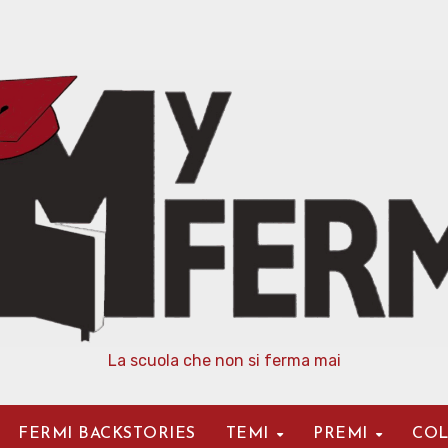
La scuola che non si ferma mai
FERMI BACKSTORIES
TEMI
PREMI
COL