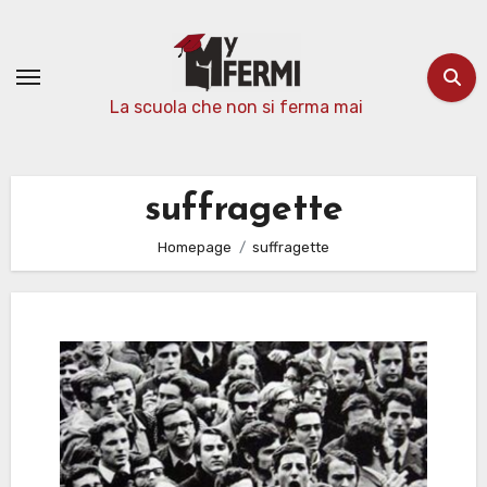
Passa
al
contenuto
La scuola che non si ferma mai
suffragette
Homepage
suffragette