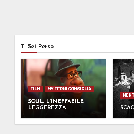
Ti Sei Perso
FILM
MY FERMI CONSIGLIA
MENT
SOUL, L’INEFFABILE
LEGGEREZZA
SCA
DELL’ESSERE