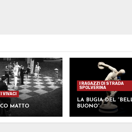
I RAGAZZI DI STRADA
SPOLVERINA
I VIVACI
LA BUGIA DEL “BEL
CCO MATTO
BUONO”