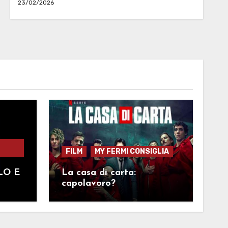
23/02/2026
FILM
MY FERMI CONSIGLIA
LO E
La casa di carta:
capolavoro?