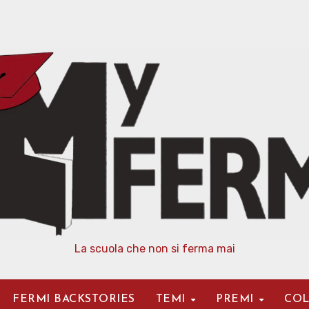
La scuola che non si ferma mai
FERMI BACKSTORIES
TEMI
PREMI
COL