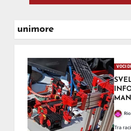
unimore
VOCI D
SVEL
INF
MAN
Ric
Tra racing car a guida autonoma e cani robot, Unimore