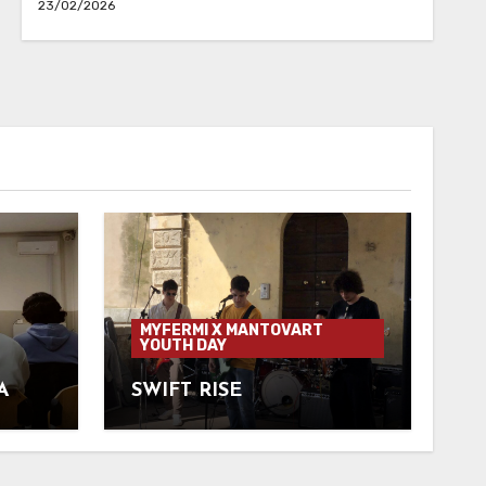
23/02/2026
MYFERMI X MANTOVART
YOUTH DAY
A
SWIFT RISE