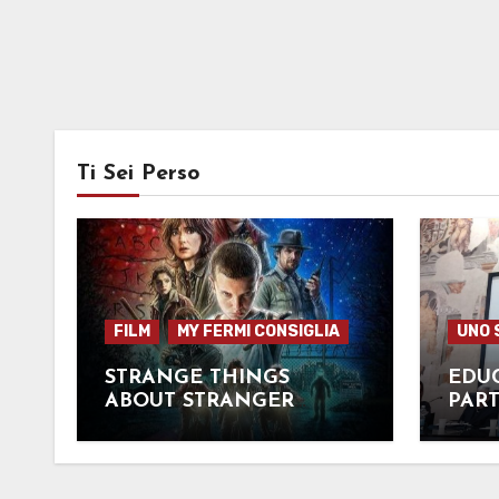
Ti Sei Perso
FILM
MY FERMI CONSIGLIA
UNO 
STRANGE THINGS
EDUC
ABOUT STRANGER
PAR
THINGS
GIOV
ROT