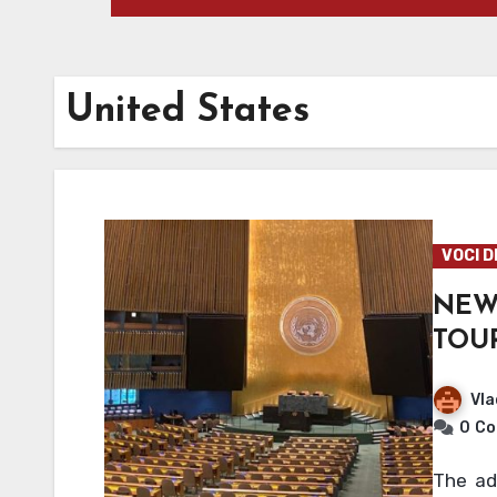
United States
VOCI D
NE
TOU
Vla
0
Co
The adventures of the students from Fermi in New