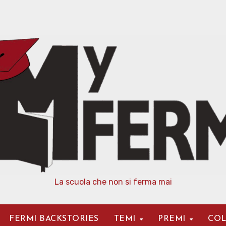
La scuola che non si ferma mai
FERMI BACKSTORIES
TEMI
PREMI
COL