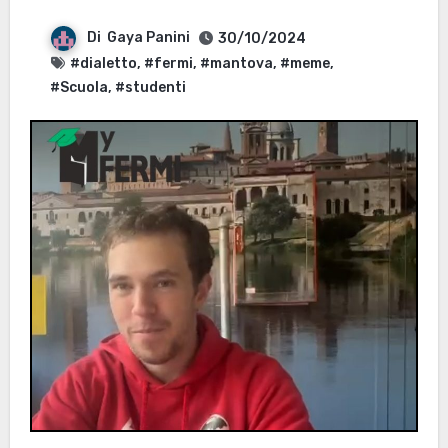
Di
Gaya Panini
30/10/2024
#dialetto
,
#fermi
,
#mantova
,
#meme
,
#Scuola
,
#studenti