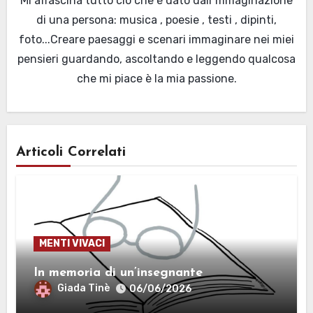
Mi affascina tutto ciò che è dato dall`mmaginazione
di una persona: musica , poesie , testi , dipinti,
foto...Creare paesaggi e scenari immaginare nei miei
pensieri guardando, ascoltando e leggendo qualcosa
che mi piace è la mia passione.
Articoli Correlati
MENTI VIVACI
In memoria di un’insegnante
Giada Tinè
06/06/2026