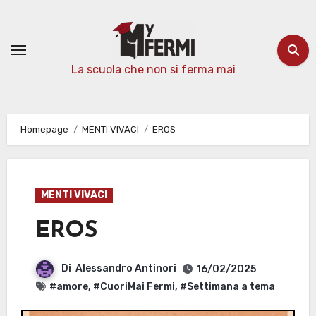
Passa
al
contenuto
La scuola che non si ferma mai
Homepage
MENTI VIVACI
EROS
MENTI VIVACI
EROS
Di
Alessandro Antinori
16/02/2025
#amore
,
#CuoriMai Fermi
,
#Settimana a tema