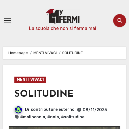
Passa
al
contenuto
La scuola che non si ferma mai
Homepage
MENTI VIVACI
SOLITUDINE
MENTI VIVACI
SOLITUDINE
Di
contributore esterno
08/11/2025
#malinconia
,
#noia
,
#solitudine