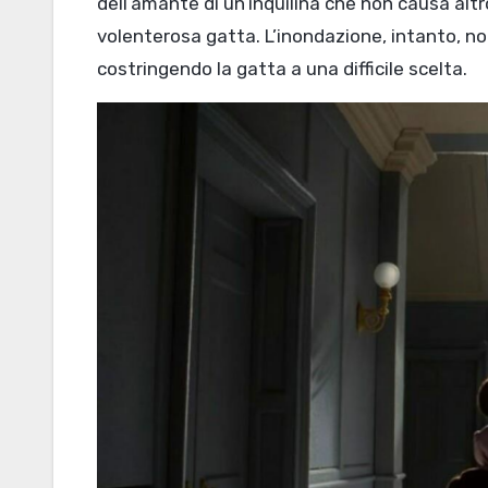
dell’amante di un’inquilina che non causa altr
volenterosa gatta. L’inondazione, intanto, n
costringendo la gatta a una difficile scelta.