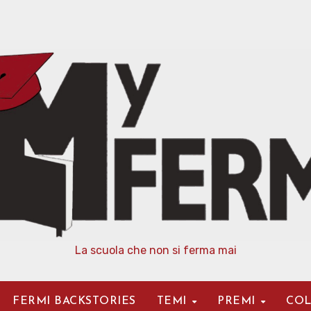
La scuola che non si ferma mai
FERMI BACKSTORIES
TEMI
PREMI
COL