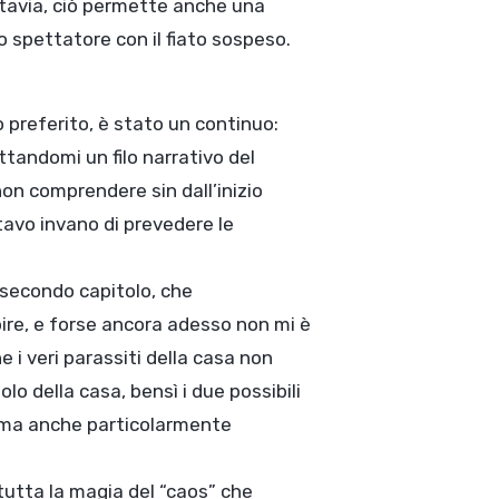
ttavia, ciò permette anche una
o spettatore con il fiato sospeso.
 preferito, è stato un continuo:
ttandomi un filo narrativo del
on comprendere sin dall’inizio
avo invano di prevedere le
l secondo capitolo, che
pire, e forse ancora adesso non mi è
 i veri parassiti della casa non
lo della casa, bensì i due possibili
e, ma anche particolarmente
 tutta la magia del “caos” che