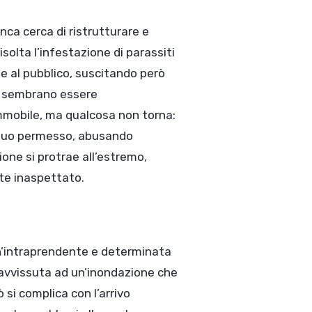
nca cerca di ristrutturare e
solta l’infestazione di parassiti
te al pubblico, suscitando però
ugi sembrano essere
mmobile, ma qualcosa non torna:
l suo permesso, abusando
ione si protrae all’estremo,
te inaspettato.
un’intraprendente e determinata
ravvissuta ad un’inondazione che
 si complica con l’arrivo