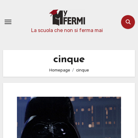
Passa
al
contenuto
La scuola che non si ferma mai
cinque
Homepage
cinque