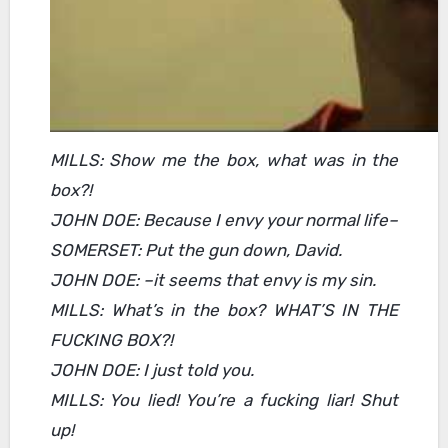
MILLS: Show me the box, what was in the
box?!
JOHN DOE: Because I envy your normal life–
SOMERSET: Put the gun down, David.
JOHN DOE: –it seems that envy is my sin.
MILLS: What’s in the box? WHAT’S IN THE
FUCKING BOX?!
JOHN DOE: I just told you.
MILLS: You lied! You’re a fucking liar! Shut
up!