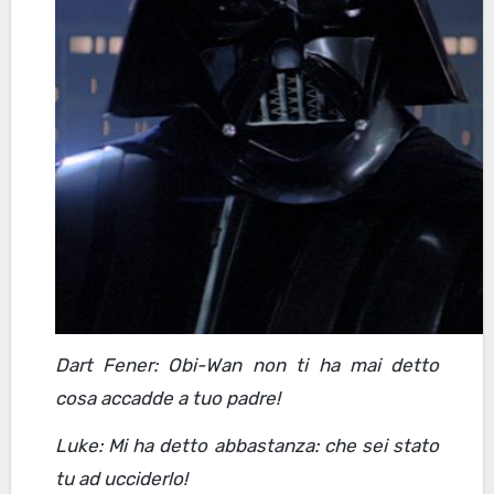
Dart Fener: Obi-Wan non ti ha mai detto
cosa accadde a tuo padre!
Luke: Mi ha detto abbastanza: che sei stato
tu ad ucciderlo!