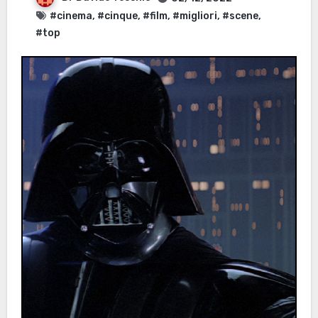
#cinema
,
#cinque
,
#film
,
#migliori
,
#scene
,
#top