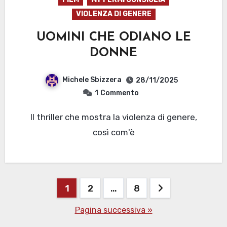
VIOLENZA DI GENERE
UOMINI CHE ODIANO LE
DONNE
Michele Sbizzera
28/11/2025
1
Commento
Il thriller che mostra la violenza di genere,
così com'è
Paginazione
1
2
…
8
degli
Pagina successiva »