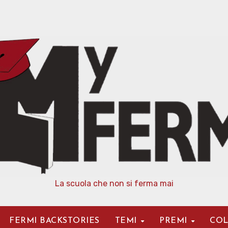
La scuola che non si ferma mai
FERMI BACKSTORIES
TEMI
PREMI
COL