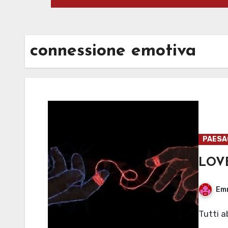
connessione emotiva
PAESAG
LOVE
Em
Tutti 