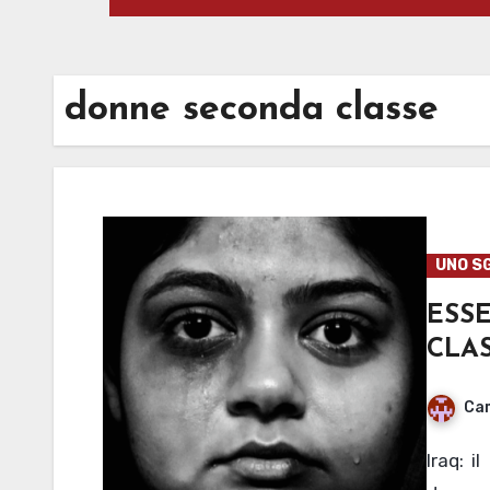
donne seconda classe
UNO S
ESS
CLA
Cam
Iraq: il nuovo codice dello status personale rende le