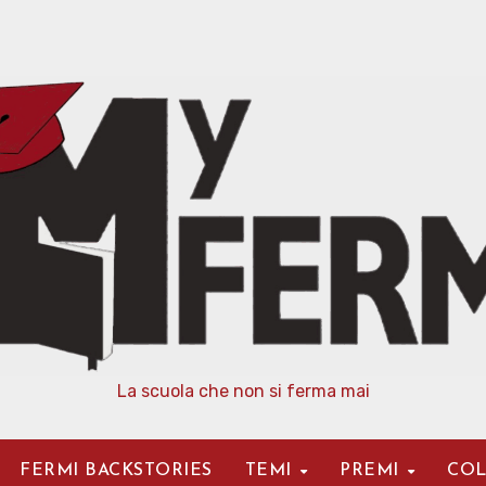
La scuola che non si ferma mai
FERMI BACKSTORIES
TEMI
PREMI
COL