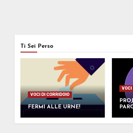
Ti Sei Perso
VOCI
VOCI DI CORRIDOIO
PRO
FERMI ALLE URNE!
PARO
BON