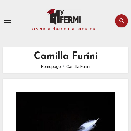
Passa
al
contenuto
La scuola che non si ferma mai
Camilla Furini
Homepage
Camilla Furini