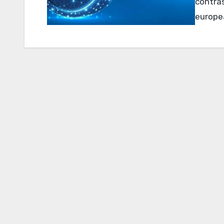
contra
europea