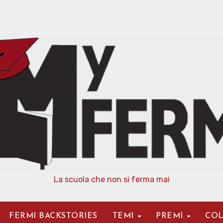
La scuola che non si ferma mai
FERMI BACKSTORIES
TEMI
PREMI
COL