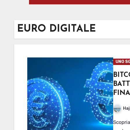
EURO DIGITALE
UNO S
BIT
BAT
FIN
Haj
Scopriamo perché la Banca Centrale Europea vuole