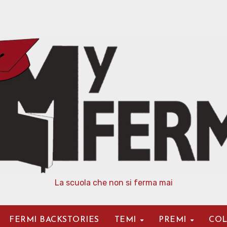
La scuola che non si ferma mai
FERMI BACKSTORIES
TEMI
PREMI
COL