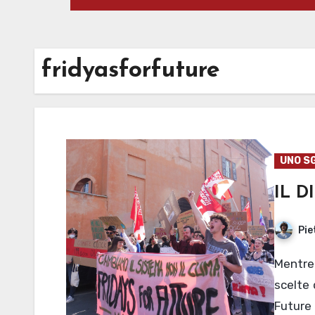
fridyasforfuture
UNO S
IL D
Pie
Mentre i giovani protestano, gli adulti insistono in
scelte 
Future